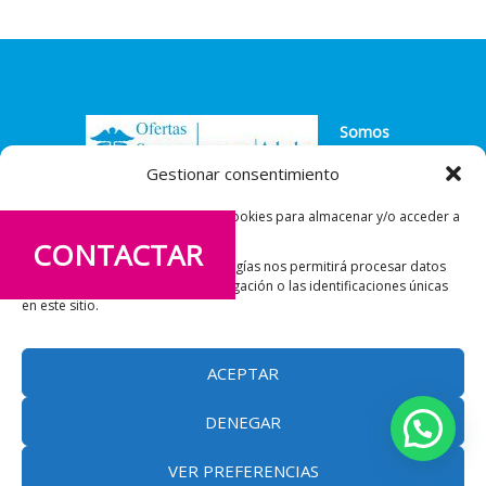
Somos
agentes
Gestionar consentimiento
exclusivos de la marca líder en seguros
Utilizamos tecnologías como las cookies para almacenar y/o acceder a
médicos
la información del dispositivo.
CONTACTAR
El consentimiento de estas tecnologías nos permitirá procesar datos
como el comportamiento de navegación o las identificaciones únicas
en este sitio.
MAPA DEL SITIO
ACEPTAR
AVISO LEGAL
POLÍTICA DE PRIVACIDAD
DENEGAR
CONTACTAR
VER PREFERENCIAS