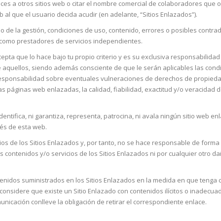
ces a otros sitios web o citar el nombre comercial de colaboradores que o
 al que el usuario decida acudir (en adelante, “Sitios Enlazados”).
e la gestión, condiciones de uso, contenido, errores o posibles contrad
b como prestadores de servicios independientes.
 acepta que lo hace bajo tu propio criterio y es su exclusiva responsabili
aquellos, siendo además consciente de que le serán aplicables las condi
onsabilidad sobre eventuales vulneraciones de derechos de propiedad inte
as páginas web enlazadas, la calidad, fiabilidad, exactitud y/o veracidad 
tifica, ni garantiza, representa, patrocina, ni avala ningún sitio web e
vés de esta web.
de los Sitios Enlazados y, por tanto, no se hace responsable de forma dir
e los contenidos y/o servicios de los Sitios Enlazados ni por cualquier ot
idos suministrados en los Sitios Enlazados en la medida en que tenga con
 considere que existe un Sitio Enlazado con contenidos ilícitos o inadecu
icación conlleve la obligación de retirar el correspondiente enlace.