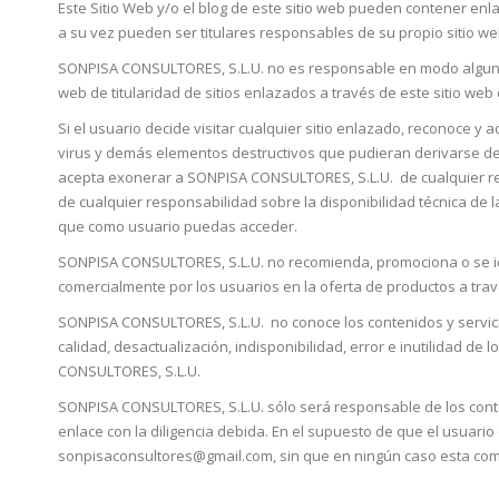
Este Sitio Web y/o el blog de este sitio web pueden contener enla
a su vez pueden ser titulares responsables de su propio sitio web
SONPISA CONSULTORES, S.L.U. no es responsable en modo alguno d
web de titularidad de sitios enlazados a través de este sitio we
Si el usuario decide visitar cualquier sitio enlazado, reconoce y
virus y demás elementos destructivos que pudieran derivarse de 
acepta exonerar a SONPISA CONSULTORES, S.L.U. de cualquier resp
de cualquier responsabilidad sobre la disponibilidad técnica de l
que como usuario puedas acceder.
SONPISA CONSULTORES, S.L.U. no recomienda, promociona o se iden
comercialmente por los usuarios en la oferta de productos a tra
SONPISA CONSULTORES, S.L.U. no conoce los contenidos y servicios 
calidad, desactualización, indisponibilidad, error e inutilidad d
CONSULTORES, S.L.U.
SONPISA CONSULTORES, S.L.U. sólo será responsable de los conten
enlace con la diligencia debida. En el supuesto de que el usuario
sonpisaconsultores@gmail.com, sin que en ningún caso esta comun