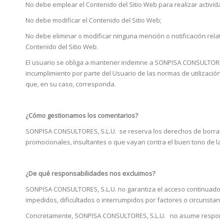
No debe emplear el Contenido del Sitio Web para realizar actividad
No debe modificar el Contenido del Sitio Web;
No debe eliminar o modificar ninguna mención o notificación relati
Contenido del Sitio Web.
El usuario se obliga a mantener indemne a SONPISA CONSULTORES,
incumplimiento por parte del Usuario de las normas de utilizaci
que, en su caso, corresponda.
¿Cómo gestionamos los comentarios?
SONPISA CONSULTORES, S.L.U. se reserva los derechos de borrar
promocionales, insultantes o que vayan contra el buen tono de
¿De qué responsabilidades nos excluimos?
SONPISA CONSULTORES, S.L.U. no garantiza el acceso continuado, 
impedidos, dificultados o interrumpidos por factores o circunstan
Concretamente, SONPISA CONSULTORES, S.L.U. no asume responsab