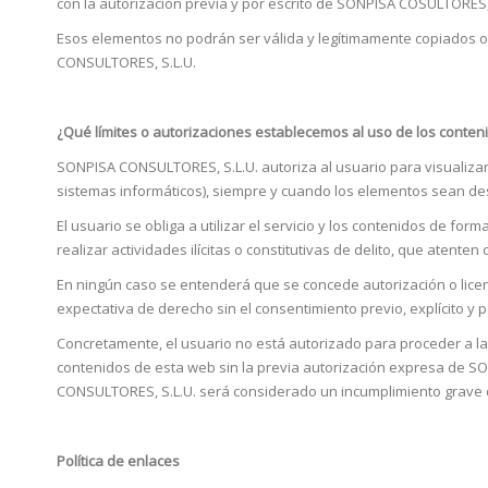
con la autorización previa y por escrito de SONPISA COSULTORES, S
Esos elementos no podrán ser válida y legítimamente copiados o 
CONSULTORES, S.L.U.
¿Qué límites o autorizaciones establecemos al uso de los conte
SONPISA CONSULTORES, S.L.U. autoriza al usuario para visualizar
sistemas informáticos), siempre y cuando los elementos sean de
El usuario se obliga a utilizar el servicio y los contenidos de for
realizar actividades ilícitas o constitutivas de delito, que atent
En ningún caso se entenderá que se concede autorización o licenci
expectativa de derecho sin el consentimiento previo, explícito y 
Concretamente, el usuario no está autorizado para proceder a la re
contenidos de esta web sin la previa autorización expresa de S
CONSULTORES, S.L.U. será considerado un incumplimiento grave de
Política de enlaces