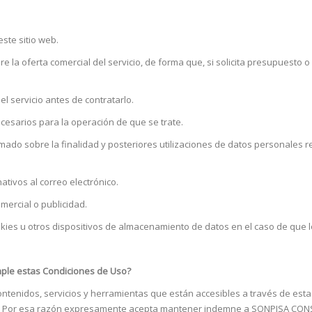
ste sitio web.
re la oferta comercial del servicio, de forma que, si solicita presupuesto
l servicio antes de contratarlo.
cesarios para la operación de que se trate.
mado sobre la finalidad y posteriores utilizaciones de datos personales r
tivos al correo electrónico.
mercial o publicidad.
ookies u otros dispositivos de almacenamiento de datos en el caso de que l
mple estas Condiciones de Uso?
nidos, servicios y herramientas que están accesibles a través de esta w
 Por esa razón expresamente acepta mantener indemne a SONPISA CONSUL