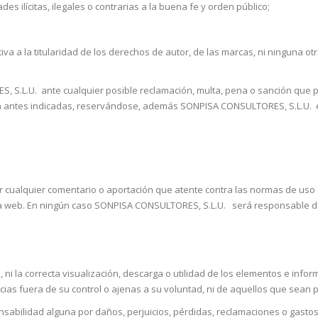
es ilícitas, ilegales o contrarias a la buena fe y orden público;
va a la titularidad de los derechos de autor, de las marcas, ni ninguna otr
 S.L.U. ante cualquier posible reclamación, multa, pena o sanción que 
ón antes indicadas, reservándose, además SONPISA CONSULTORES, S.L.U. el 
 cualquier comentario o aportación que atente contra las normas de uso
 la web. En ningún caso SONPISA CONSULTORES, S.L.U. será responsable d
ni la correcta visualización, descarga o utilidad de los elementos e inf
cias fuera de su control o ajenas a su voluntad, ni de aquellos que sean p
ilidad alguna por daños, perjuicios, pérdidas, reclamaciones o gastos,