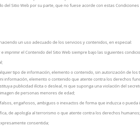
o del Sitio Web por su parte, que no fuese acorde con estas Condiciones
haciendo un uso adecuado de los servicios y contenidos, en especial:
e imprimir el Contenido del Sitio Web siempre bajo las siguientes condici
l;
lquier tipo de información, elemento o contenido, sin autorización de los t
ni información, elemento o contenido que atente contra los derechos fun
tituya publicidad ilícita o desleal, ni que suponga una violación del secre
n o imagen de personas menores de edad;
 falsos, engañosos, ambiguos o inexactos de forma que induzca o pueda in
ica, de apología al terrorismo o que atente contra los derechos humanos
o expresamente consentida;