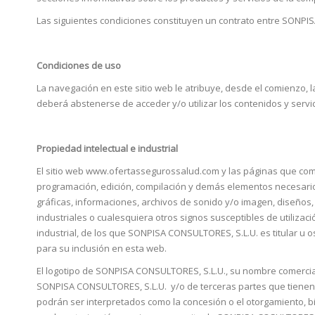
Las siguientes condiciones constituyen un contrato entre SONPISA
Condiciones de uso
La navegación en este sitio web le atribuye, desde el comienzo, 
deberá abstenerse de acceder y/o utilizar los contenidos y serv
Propiedad intelectual e industrial
El sitio web www.ofertassegurossalud.com y las páginas que comp
programación, edición, compilación y demás elementos necesarios
gráficas, informaciones, archivos de sonido y/o imagen, diseños, 
industriales o cualesquiera otros signos susceptibles de utilizac
industrial, de los que SONPISA CONSULTORES, S.L.U. es titular u os
para su inclusión en esta web.
El logotipo de SONPISA CONSULTORES, S.L.U., su nombre comercia
SONPISA CONSULTORES, S.L.U. y/o de terceras partes que tienen 
podrán ser interpretados como la concesión o el otorgamiento, bi