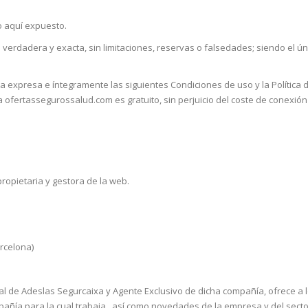
o aquí expuesto.
 verdadera y exacta, sin limitaciones, reservas o falsedades; siendo el 
 expresa e íntegramente las siguientes Condiciones de uso y la Política de
o a ofertassegurossalud.com es gratuito, sin perjuicio del coste de conexi
ropietaria y gestora de la web.
arcelona)
de Adeslas Segurcaixa y Agente Exclusivo de dicha compañía, ofrece a los
pañía para la cual trabaja , así como novedades de la empresa y del secto