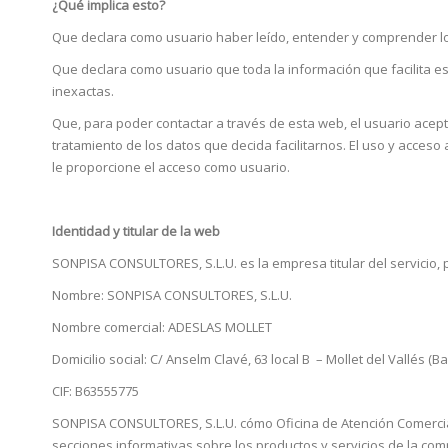
¿Qué implica esto?
Que declara como usuario haber leído, entender y comprender l
Que declara como usuario que toda la información que facilita es
inexactas.
Que, para poder contactar a través de esta web, el usuario acepta
tratamiento de los datos que decida facilitarnos. El uso y acces
le proporcione el acceso como usuario.
Identidad y titular de la web
SONPISA CONSULTORES, S.L.U. es la empresa titular del servicio, p
Nombre: SONPISA CONSULTORES, S.L.U.
Nombre comercial: ADESLAS MOLLET
Domicilio social: C/ Anselm Clavé, 63 local B – Mollet del Vallés (B
CIF: B63555775
SONPISA CONSULTORES, S.L.U. cómo Oficina de Atención Comercial 
secciones informativas sobre los productos y servicios de la com