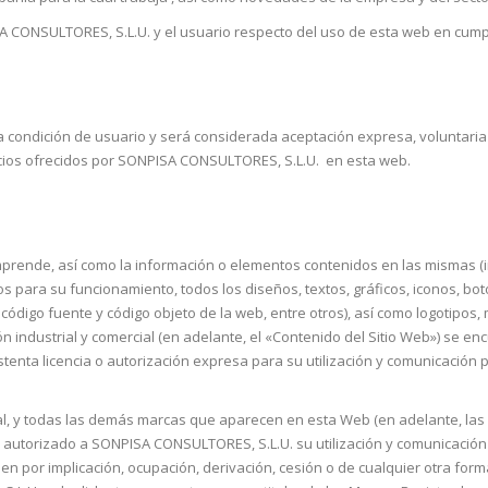
 CONSULTORES, S.L.U. y el usuario respecto del uso de esta web en cumpli
la condición de usuario y será considerada aceptación expresa, voluntaria
icios ofrecidos por SONPISA CONSULTORES, S.L.U. en esta web.
rende, así como la información o elementos contenidos en las mismas (inc
 para su funcionamiento, todos los diseños, textos, gráficos, iconos, bo
código fuente y código objeto de la web, entre otros), así como logotipos,
ión industrial y comercial (en adelante, el «Contenido del Sitio Web») se 
tenta licencia o autorización expresa para su utilización y comunicación p
l, y todas las demás marcas que aparecen en esta Web (en adelante, las
autorizado a SONPISA CONSULTORES, S.L.U. su utilización y comunicación
en por implicación, ocupación, derivación, cesión o de cualquier otra form