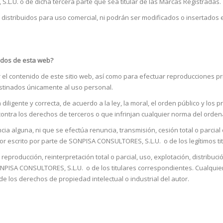
.L.U. o de dicha tercera parte que sea titular de las Marcas Registradas.
distribuidos para uso comercial, ni podrán ser modificados o insertados 
nidos de esta web?
 el contenido de este sitio web, así como para efectuar reproducciones 
stinados únicamente al uso personal.
ma diligente y correcta, de acuerdo a la ley, la moral, el orden público y l
en contra los derechos de terceros o que infrinjan cualquier norma del orden
a alguna, ni que se efectúa renuncia, transmisión, cesión total o parcial
por escrito por parte de SONPISA CONSULTORES, S.L.U. o de los legítimos ti
producción, reinterpretación total o parcial, uso, explotación, distribució
ONPISA CONSULTORES, S.L.U. o de los titulares correspondientes. Cualqui
 los derechos de propiedad intelectual o industrial del autor.