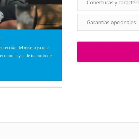
Coberturas y caracterí
Garantías opcionales
O
protección del mismo ya que
u economía y la de tu modo de