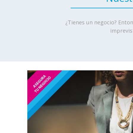
¿Tienes un negocio? Enton
imprevis