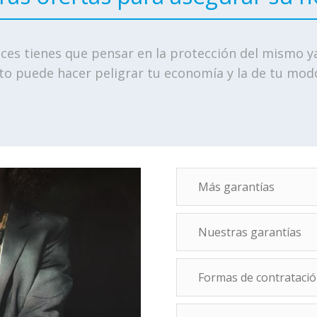
ces tienes que pensar en la protección del mismo ya
to puede hacer peligrar tu economía y la de tu modo
Más garantías
Nuestras garantías
Formas de contrataci