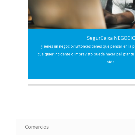
SegurCaixa NEGOCI
¿Tienes un negocio? Entonces tienes que pensar en la 
cualquier incidente o imprevisto puede hacer peligrar t
vida.
Comercios