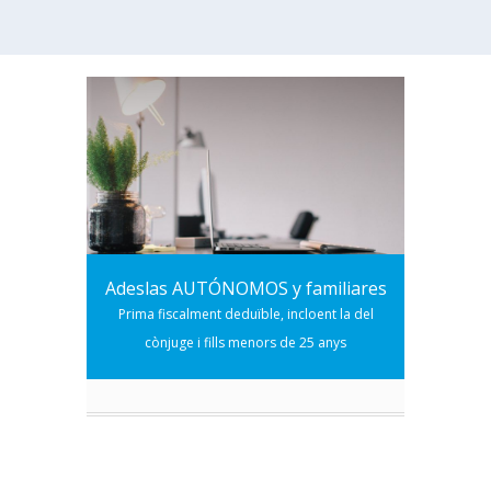
Adeslas AUTÓNOMOS y familiares
Prima fiscalment deduïble, incloent la del
cònjuge i fills menors de 25 anys