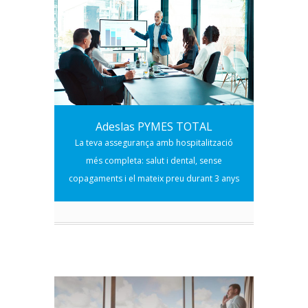
Adeslas PYMES TOTAL
La teva assegurança amb hospitalització
més completa: salut i dental, sense
copagaments i el mateix preu durant 3 anys