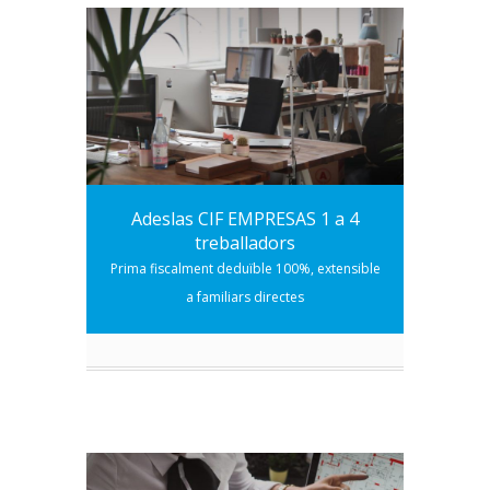
Adeslas CIF EMPRESAS 1 a 4
treballadors
Prima fiscalment deduïble 100%, extensible
a familiars directes