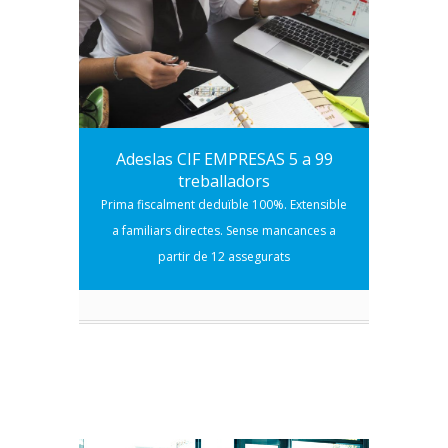
Adeslas CIF EMPRESAS 5 a 99
treballadors
Prima fiscalment deduïble 100%. Extensible
a familiars directes. Sense mancances a
partir de 12 assegurats