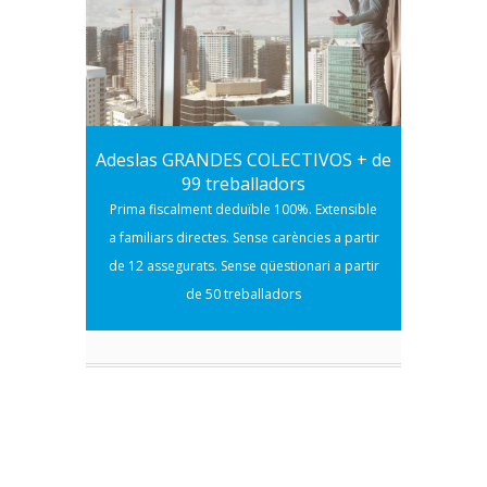
Adeslas GRANDES COLECTIVOS + de
99 treballadors
Prima fiscalment deduïble 100%. Extensible
a familiars directes. Sense carències a partir
de 12 assegurats. Sense qüestionari a partir
de 50 treballadors